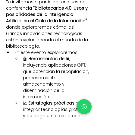
Te invitamos a participar en nuestra 
conferencia 
"Bibliotecarios 4.0: Usos y 
posibilidades de la Inteligencia 
Artificial en el Ciclo de la Información"
, 
donde exploraremos cómo las 
últimas innovaciones tecnológicas 
están revolucionando el mundo de la 
bibliotecología.
En este evento exploraremos:
🤖 
Herramientas de IA
, 
incluyendo aplicaciones 
GPT
, 
que potencian la recopilación, 
procesamiento, 
almacenamiento y 
diseminación de la 
información.
📈 
Estrategias prácticas
 para 
integrar tecnologías gratuitas 
y de pago en tu biblioteca.
💡 Cómo el 
Design Thinking
 y 
la empatía te ayudarán a 
satisfacer las necesidades de 