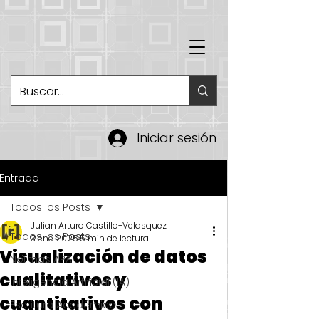
Iniciar sesión
Entrada
Todos los Posts
Julian Arturo Castillo-Velasquez
Todos los Posts
3 ene 2025
5 min de lectura
Visualización de datos
Normas APA
cualitativos y
Inteligencia Artificial (IA)
cuantitativos con
Escritura Académica