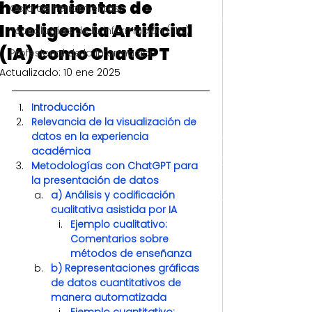
herramientas de
Caja de herramientas
Inteligencia Artificial
Tecnologías de la información (TIC)
(IA) como ChatGPT
Profesional de la Información
Actualizado:
10 ene 2025
Introducción
Relevancia de la visualización de 
datos en la experiencia 
académica
Metodologías con ChatGPT para 
la presentación de datos
a) Análisis y codificación 
cualitativa asistida por IA
Ejemplo cualitativo: 
Comentarios sobre 
métodos de enseñanza
b) Representaciones gráficas 
de datos cuantitativos de 
manera automatizada