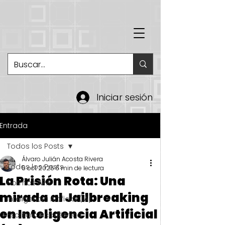
Iniciar sesión
Entrada
Todos los Posts
Álvaro Julián Acosta Rivera
Todos los Posts
5 oct 2025
6 min de lectura
La Prisión Rota: Una
Normas APA
mirada al Jailbreaking
Inteligencia Artificial (IA)
en Inteligencia Artificial
Escritura Académica