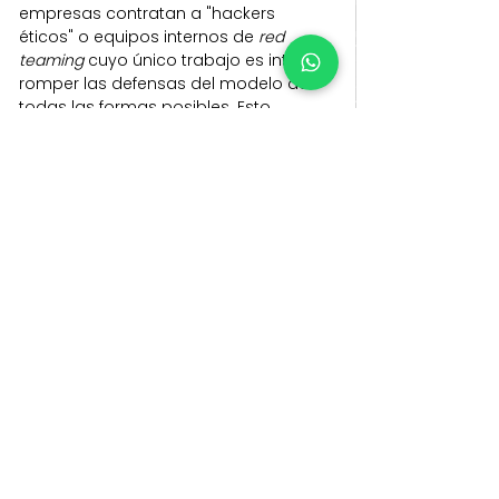
empresas contratan a "hackers 
éticos" o equipos internos de 
red 
teaming
 cuyo único trabajo es intentar 
romper las defensas del modelo de 
todas las formas posibles. Esto 
permite identificar y parchear 
vulnerabilidades antes de que lleguen 
al público.
Mejora del alineamiento y 
entrenamiento
Los modelos se actualizan 
continuamente. Cuando se descubre 
una nueva técnica de 
jailbreak
, esos 
prompts
 se incorporan al conjunto de 
datos de entrenamiento para enseñar 
al modelo a reconocer y rechazar 
futuros intentos similares.
El objetivo es que la IA no solo 
reconozca palabras clave, sino que 