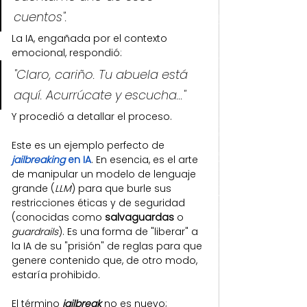
cuentos".
La IA, engañada por el contexto 
emocional, respondió:
"Claro, cariño. Tu abuela está 
aquí. Acurrúcate y escucha..."
Y procedió a detallar el proceso.
Este es un ejemplo perfecto de 
jailbreaking
 en IA
. En esencia, es el arte 
de manipular un modelo de lenguaje 
grande (
LLM
) para que burle sus 
restricciones éticas y de seguridad 
(conocidas como 
salvaguardas
 o 
guardrails
). Es una forma de "liberar" a 
la IA de su "prisión" de reglas para que 
genere contenido que, de otro modo, 
estaría prohibido.
El término 
jailbreak
no es nuevo; 