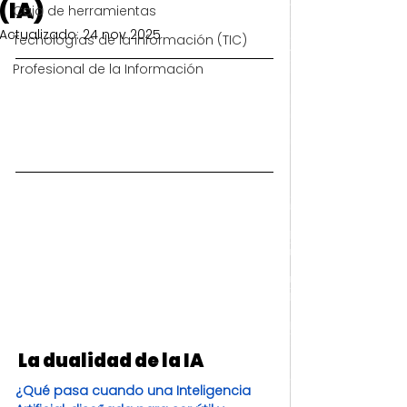
(IA)
Caja de herramientas
Actualizado:
24 nov 2025
Tecnologías de la información (TIC)
Profesional de la Información
 La dualidad de la IA
¿Qué pasa cuando una Inteligencia 