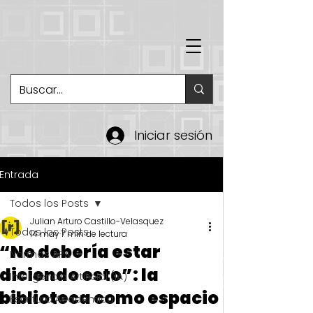
Iniciar sesión
Entrada
Todos los Posts
Julian Arturo Castillo-Velasquez
Todos los Posts
14 may
7 min de lectura
“No debería estar
Normas APA
diciendo esto”: la
Inteligencia Artificial (IA)
biblioteca como espacio
Escritura Académica