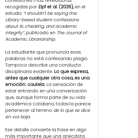
confesiones más reveladoras 
recogidas por 
Zipf et al. (2026), 
en el 
estudio 
“I shouldn't be saying this: 
Library-based student confessions 
about AI, cheating, and academic 
integrity”
, publicado en 
The Journal of 
Academic Librarianship
.
La estudiante que pronuncia esas 
palabras no está confesando plagio. 
Tampoco describe una conducta 
disciplinaria evidente. 
Lo que expresa, 
antes que cualquier otra cosa, es una 
emoción: cautela
. La sensación de 
estar entrando en una conversación 
que, aunque forma parte de su vida 
académica cotidiana, todavía parece 
pertenecer al terreno
 de lo que se dice 
en voz baja
.
Ese detalle convierte la frase en algo 
más importante que una anécdota. 