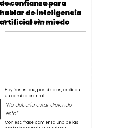
de confianza para
Caja de herramientas
hablar de inteligencia
Tecnologías de la información (TIC)
artificial sin miedo
Profesional de la Información
Hay frases que, por sí solas, explican 
un cambio cultural.
“No debería estar diciendo 
esto”.
Con esa frase comienza una de las 