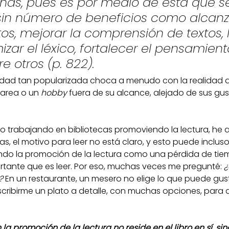
onas, pues es por medio de esta que s
sin número de beneficios como alcan
s, mejorar la comprensión de textos, 
mizar el léxico, fortalecer el pensamiento
re otros (p. 822).
rdad tan popularizada choca a menudo con la realidad d
area o un 
hobby
 fuera de su alcance, alejado de sus gus
 trabajando en bibliotecas promoviendo la lectura, he 
, el motivo para leer no está claro, y esto puede inclus
endo la promoción de la lectura como una pérdida de tie
portante que es leer. Por eso, muchas veces me pregunté: 
¿
?
 En un restaurante, un mesero no elige lo que puede gus
cribirme un plato a detalle, con muchas opciones, para 
 la promoción de la lectura no reside en el libro en sí, sin