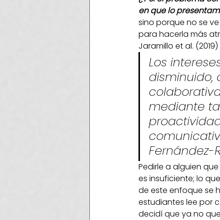
en que lo presentam
sino porque no se ve a
para hacerla más atr
Jaramillo et al. (201
Los interese
disminuido, 
colaborativa
mediante tal
proactivida
comunicativa
Fernández-Ru
Pedirle a alguien qu
es insuficiente; lo q
de este enfoque se h
estudiantes lee por c
decidí que ya no quer