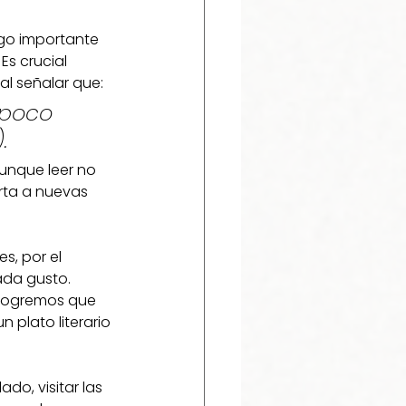
lgo importante 
Es crucial 
al señalar que:
mpoco 
.
unque leer no 
rta a nuevas 
s, por el 
da gusto. 
logremos que 
plato literario 
do, visitar las 