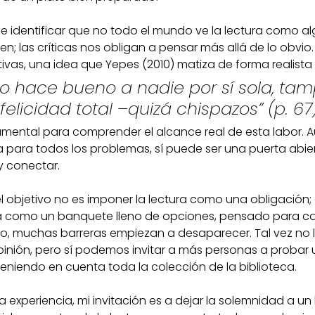
e identificar que no todo el mundo ve la lectura como a
en; las críticas nos obligan a pensar más allá de lo obvio. 
ivas, una idea que Yepes (2010) matiza de forma realista 
no hace bueno a nadie por sí sola, ta
felicidad total –quizá chispazos” (p. 67)
mental para comprender el alcance real de esta labor. A
a para todos los problemas, sí puede ser una puerta abie
 y conectar.
 objetivo no es imponer la lectura como una obligación; e
la como un banquete lleno de opciones, pensado para ca
 muchas barreras empiezan a desaparecer. Tal vez no 
nión, pero sí podemos invitar a más personas a probar un 
eniendo en cuenta toda la colección de la biblioteca.
a experiencia, mi invitación es a dejar la solemnidad a un la