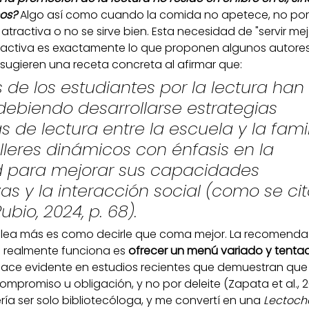
os?
 Algo así como cuando la comida no apetece, no por
tractiva o no se sirve bien. Esta necesidad de "servir mejo
activa es exactamente lo que proponen algunos autores.
9) sugieren una receta concreta al afirmar que:
s de los estudiantes por la lectura han 
debiendo desarrollarse estrategias 
s de lectura entre la escuela y la famil
leres dinámicos con énfasis en la 
d para mejorar sus capacidades 
s y la interacción social (como se cit
bio, 2024, p. 68).
e lea más es como decirle que coma mejor. La recomendaci
ue realmente funciona es 
ofrecer un menú variado y tentad
ace evidente en estudios recientes que demuestran que e
ompromiso u obligación, y no por deleite (Zapata et al., 2
ía ser solo bibliotecóloga, y me convertí en una 
Lectoch