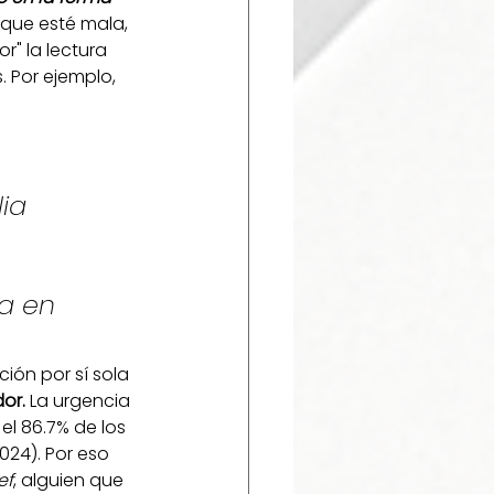
que esté mala, 
r" la lectura 
 Por ejemplo, 
ia 
a en 
ón por sí sola 
or.
 La urgencia 
l 86.7% de los 
024). Por eso 
ef
, alguien que 