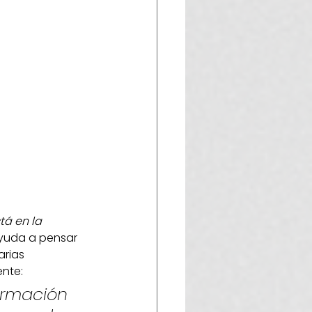
tá en la 
ayuda a pensar 
arias 
ente:
ormación 