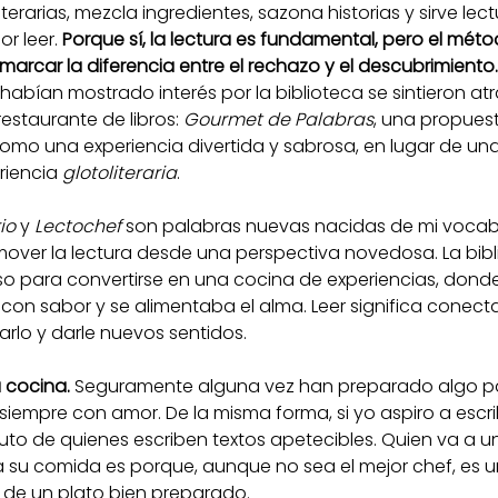
terarias, mezcla ingredientes, sazona historias y sirve lec
r leer. 
Porque sí, la lectura es fundamental, pero el méto
arcar la diferencia entre el rechazo y el descubrimiento.
bían mostrado interés por la biblioteca se sintieron atra
staurante de libros: 
Gourmet de Palabras
, una propues
como una experiencia divertida y sabrosa, en lugar de una
riencia 
glotoliteraria
.
io
 y 
Lectochef
 son palabras nuevas nacidas de mi vocabul
mover la lectura desde una perspectiva novedosa. La bibl
oso para convertirse en una cocina de experiencias, donde
con sabor y se alimentaba el alma. Leer significa conect
tarlo y darle nuevos sentidos.
 cocina.
 Seguramente alguna vez han preparado algo pa
empre con amor. De la misma forma, si yo aspiro a escrib
ruto de quienes escriben textos apetecibles. Quien va a u
a su comida es porque, aunque no sea el mejor chef, es u
r de un plato bien preparado.