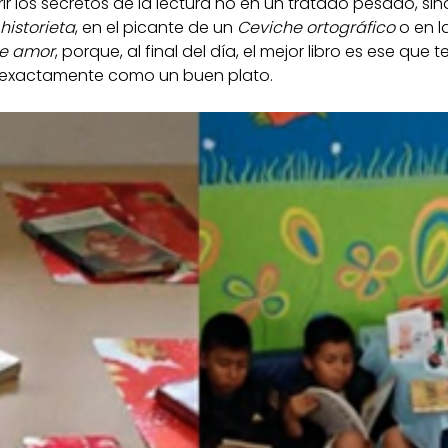
ir los secretos de la lectura no en un tratado pesado, sin
istorieta
, en el picante de un 
Ceviche ortográfico
 o en l
de amor
, porque, al final del día, el mejor libro es ese que 
, exactamente como un buen plato.