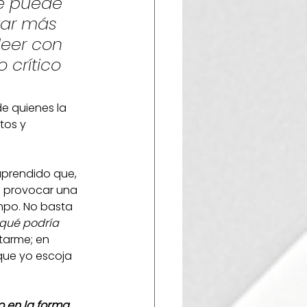
e puede 
zar más 
leer con 
 crítico 
e quienes la 
tos y 
aprendido que, 
o provocar una 
mpo. No basta 
qué podría 
tarme; en 
que yo escoja 
o en la forma 