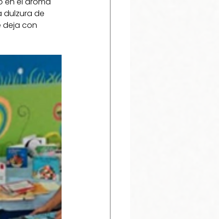
o en el aroma 
a dulzura de 
te deja con 