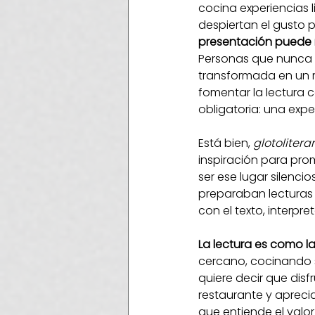
cocina experiencias li
despiertan el gusto po
presentación puede m
Personas que nunca ha
transformada en un re
fomentar la lectura 
obligatoria: una expe
Está bien, 
glotoliterar
inspiración para pro
ser ese lugar silenci
preparaban lecturas 
con el texto, interpre
La lectura es como la
cercano, cocinando si
quiere decir que disf
restaurante y apreci
que entiende el valo