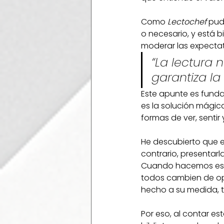
Como 
Lectochef
 pud
o necesario, y está bi
moderar las expectat
“La lectura 
garantiza la 
Este apunte es funda
es la solución mágic
formas de ver, sentir
He descubierto que el
contrario, presentar
Cuando hacemos eso,
todos cambien de opi
hecho a su medida, t
Por eso, al contar est