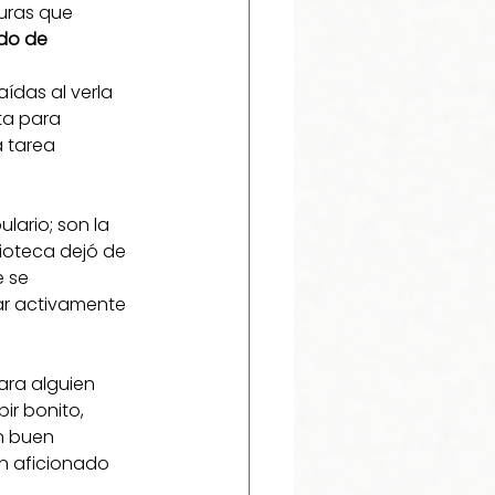
turas que 
do de 
ídas al verla 
ta para 
 tarea 
ario; son la 
ioteca dejó de 
 se 
ar activamente 
ra alguien 
ir bonito, 
n buen 
n aficionado 