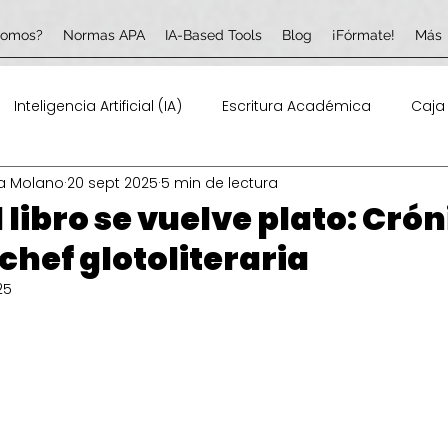
somos?
Normas APA
IA-Based Tools
Blog
¡Fórmate!
Más
Inteligencia Artificial (IA)
Escritura Académica
Caja
a Molano
20 sept 2025
5 min de lectura
(TIC)
Profesional de la Información
libro se vuelve plato: Crón
chef glotoliteraria
25