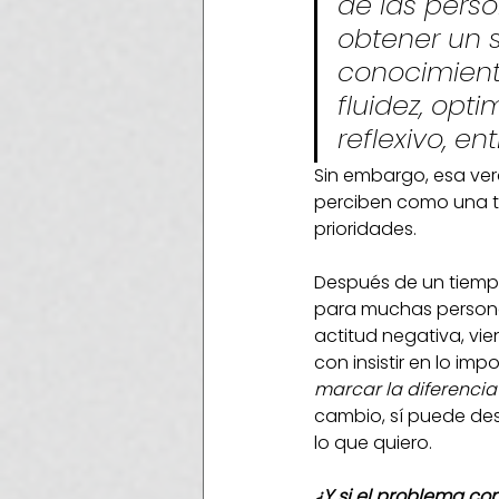
de las pers
obtener un 
conocimiento
fluidez, opti
reflexivo, ent
Sin embargo, esa ve
perciben como una t
prioridades.
Después de un tiempo
para muchas personas
actitud negativa, vi
con insistir en lo im
marcar la diferencia
cambio, sí puede des
lo que quiero.
¿Y si el problema con