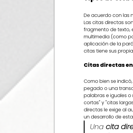
De acuerdo con las no
Las citas directas s
fragmento de texto, 
multimedia (como post
aplicación de la par
citas tiene sus propi
Citas directas e
Como bien se indicó,
pegado o una transcri
palabras e iguales o 
cortas" y "citas larga
directas le exige al a
un desarrollo de est
Una 
cita dir