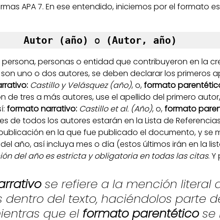
ormas APA 7. En ese entendido, iniciemos por el formato e
Autor (año)
 o 
(Autor, año)
 la persona, personas o entidad que contribuyeron en la cr
n uno o dos autores, se deben declarar los primeros ap
rrativo:
Castillo y Velásquez (año)
, o, 
formato parentético
son de tres a más autores, use el apellido del primero autor
í: 
formato narrativo:
Castillo et al. (Año)
, o, 
formato parent
es de todos los autores estarán en la Lista de Referencias.
 publicación en la que fue publicado el documento, y se m
el año, así incluya mes o día (estos últimos irán en la lis
ón del año es estricta y obligatoria en todas las citas
. Y
rrativo 
se refiere a la mención literal 
s dentro del texto, haciéndolos parte de
ientras que el 
formato parentético 
se 