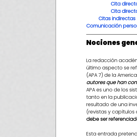
Cita direc
Cita direc
Citas indirectas
Comunicación perso
Nociones gene
La redacción académic
último aspecto se ref
(APA 7) de la America
autores que han con
APA es uno de los si
tanto en la publica
resultado de una inve
(revistas y capítulos d
debe ser referenciad
Esta entrada pretend