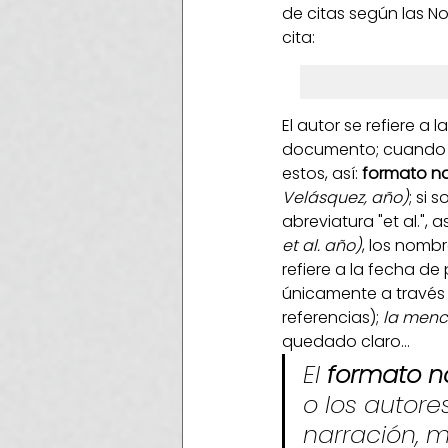
de citas según las N
cita:
El autor se refiere a
documento; cuando so
estos, así:
 formato na
Velásquez, año)
; si 
abreviatura "et al.", as
et al. año)
, los nombr
refiere a la fecha de
únicamente a través d
referencias); 
la menci
quedado claro...
El 
formato na
o los autore
narración, m