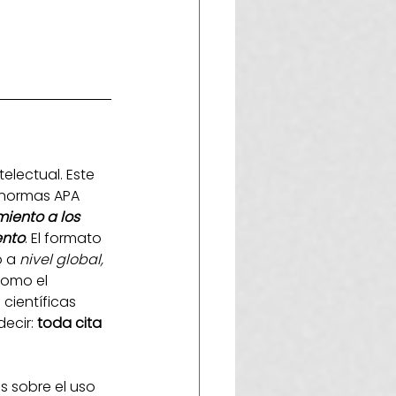
electual. Este 
s normas APA 
iento a los 
ento
. El formato 
 a 
nivel global, 
omo el 
científicas 
ecir: 
toda cita 
s sobre el uso 