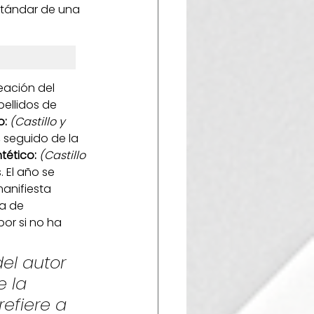
stándar de una 
eación del 
ellidos de 
: 
(Castillo y 
, seguido de la 
ético: 
(Castillo 
 El año se 
anifiesta 
ta de 
 por si no ha 
del autor 
 la 
refiere a 