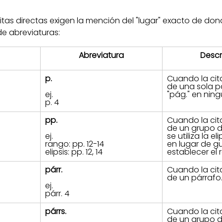
itas directas exigen la mención del "lugar" exacto de dond
de abreviaturas:
Abreviatura
Descr
p.
Cuando la cita
de una sola p
ej.
"pág." en nin
p. 4
pp.
Cuando la cita
de un grupo de
ej. 
se utiliza la e
rango: pp. 12-14
en lugar de g
elipsis: pp. 12, 14
establecer el 
párr.
Cuando la cita
de un párrafo
ej. 
párr. 4
párrs.
Cuando la cita
de un grupo de