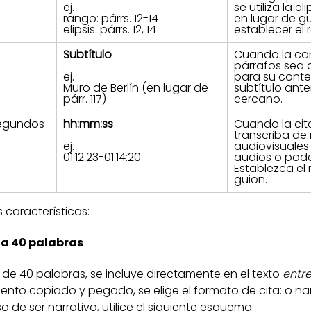
ej.
se utiliza la e
rango: párrs. 12-14
en lugar de g
elipsis: párrs. 12, 14
establecer el 
Subtítulo
Cuando la ca
párrafos sea
ej.
para su conteo,
Muro de Berlín (en lugar de 
subtítulo ante
párr. 117)
cercano.
segundos
hh:mm:ss
Cuando la cit
transcriba de 
ej.
audiovisuales
01:12:23-01:14:20
audios o podc
Establezca el
guion.
 características:
 a 40 palabras
s de 40 palabras, se incluye directamente en el texto
 entre
nto copiado y pegado, se elige el formato de cita: o narr
o de ser narrativo, utilice el siguiente esquema: