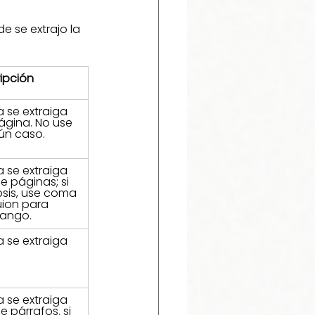
e se extrajo la 
ipción
 se extraiga 
ágina. No use 
gún caso.
 se extraiga 
 páginas; si 
lipsis, use coma 
uion para 
rango. 
 se extraiga 
.
 se extraiga 
 párrafos. si 