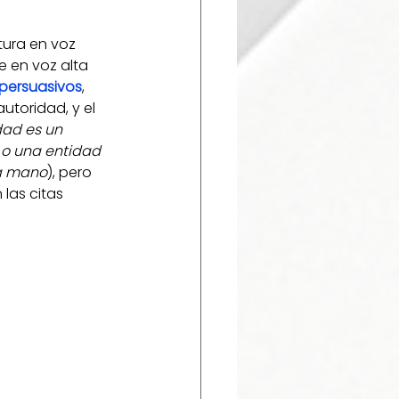
tura en voz 
e en voz alta 
 persuasivos
, 
utoridad, y el 
dad es un 
 o una entidad 
ra mano
), pero 
las citas 