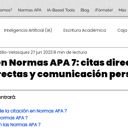
somos?
Normas APA
IA-Based Tools
Blog
¡Fórmate!
Más
Inteligencia Artificial (IA)
Escritura Académica
Caja
tillo-Velasquez
27 jun 2023
8 min de lectura
(TIC)
Profesional de la Información
en Normas APA 7: citas dire
irectas y comunicación per
ntrará:
e la citación en Normas APA 7
 Normas APA 7
en las Normas APA 7