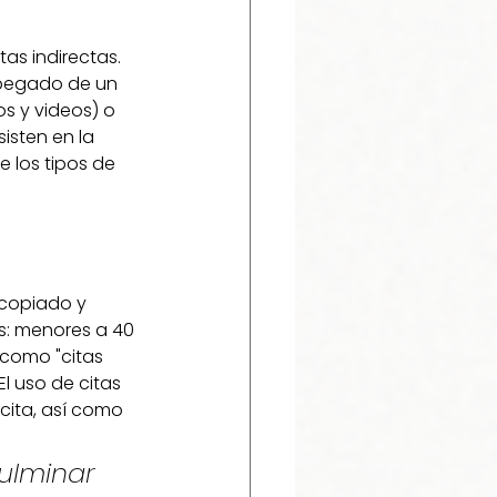
as indirectas. 
 pegado de un 
s y videos) o 
isten en la 
 los tipos de 
 copiado y 
os: menores a 40 
 como "citas 
El uso de citas 
 cita, así como 
ulminar 