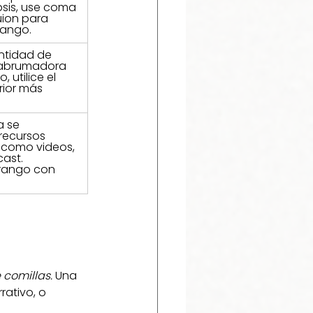
lipsis, use coma 
uion para 
rango. 
ntidad de 
 abrumadora 
 utilice el 
rior más 
a se 
recursos 
 como videos, 
ast. 
 rango con 
 comillas.
 Una 
ativo, o 