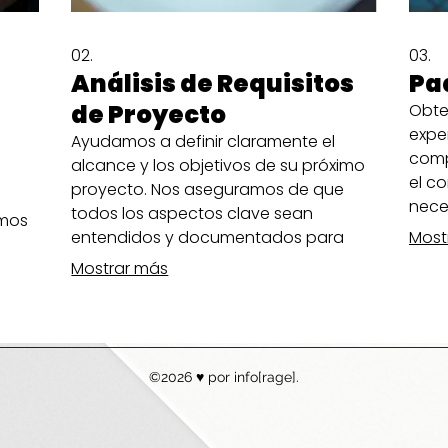
02.
03.
Análisis de Requisitos
Pa
de Proyecto
Obte
expe
Ayudamos a definir claramente el
compl
alcance y los objetivos de su próximo
el co
proyecto. Nos aseguramos de que
nece
todos los aspectos clave sean
amos
info
entendidos y documentados para
Most
sentar bases sólidas.
Mostrar más
©2026 ♥ por info[rage].