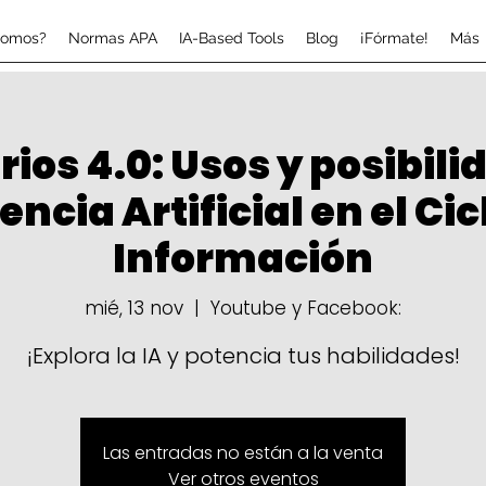
somos?
Normas APA
IA-Based Tools
Blog
¡Fórmate!
Más
rios 4.0: Usos y posibili
encia Artificial en el Cic
Información
mié, 13 nov
  |  
Youtube y Facebook:
¡Explora la IA y potencia tus habilidades!
Las entradas no están a la venta
Ver otros eventos